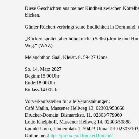
Diese Geschichten aus meiner Kindheit zwischen Köttelbec
blicken.
Günter Rückert verbringt seine Endlichkeit in Dortmund, m
„Rückert spottet, aber höhnt nicht. (Selbst)-Ironie und 
Weg.“ (WAZ)
Melanchthon-Saal, Kleistr. 8, 59427 Unna
So, 14. März 2027
Beginn:
15:00
Uhr
Ende:
18:00
Uhr
Einlass:
14:00
Uhr
Vorverkaufsstellen für alle Veranstaltungen:
Café Mailin, Massener Hellweg 13, 02303/953660
Drucker-Domain, Bismarckstr. 11, 02303/779960
Lotto Kneiphoff, Massener Hellweg 14, 02303/50888
i-punkt Unna, Lindenplatz 1, 59423 Unna Tel. 02303/103
Online hier:
https://pretix.eu/DruckerDomain/